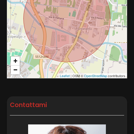
+
−
Leaflet
| OSM ©
OpenStreetMap
contributors
Contattami