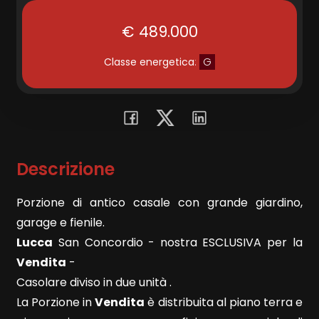
€ 489.000
Commerciali
Classe energetica
:
G
Terreni
Prezzo
Descrizione
Porzione di antico casale con grande giardino,
garage e fienile.
Lucca
San Concordio - nostra ESCLUSIVA per la
Vendita
-
Totale
Casolare diviso in due unità .
mq
La Porzione in
Vendita
è distribuita al piano terra e