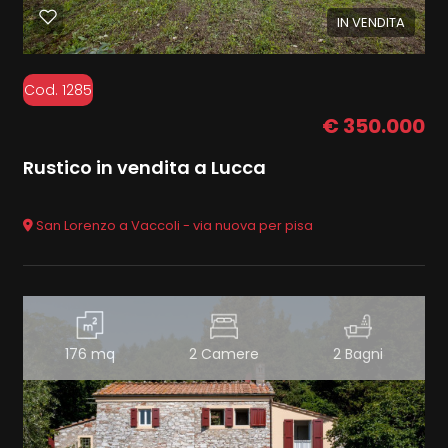
IN VENDITA
Cod. 1285
€ 350.000
Rustico in vendita a Lucca
San Lorenzo a Vaccoli - via nuova per pisa
176 mq
2 Camere
2 Bagni