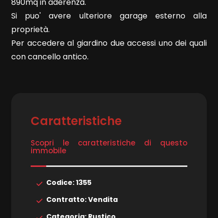
890mq in aderenza.
Si puo' avere ulteriore garage esterno alla
4
proprietà.
Per accedere al giardino due accessi uno dei quali
5
con cancello antico.
5+
Camere
Caratteristiche
minime
Scopri le caratteristiche di questo
immobile
Qualsiasi
Codice: 1355
1
Contratto: Vendita
2
Categoria: Rustico