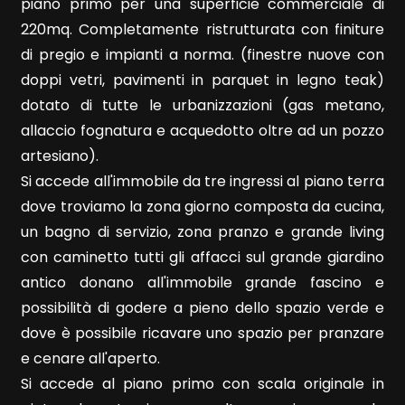
piano primo per una superficie commerciale di
220mq. Completamente ristrutturata con finiture
di pregio e impianti a norma. (finestre nuove con
doppi vetri, pavimenti in parquet in legno teak)
dotato di tutte le urbanizzazioni (gas metano,
Locali
allaccio fognatura e acquedotto oltre ad un pozzo
minimi
artesiano).
Si accede all'immobile da tre ingressi al piano terra
Qualsiasi
dove troviamo la zona giorno composta da cucina,
un bagno di servizio, zona pranzo e grande living
1
con caminetto tutti gli affacci sul grande giardino
antico donano all'immobile grande fascino e
2
possibilità di godere a pieno dello spazio verde e
dove è possibile ricavare uno spazio per pranzare
3
e cenare all'aperto.
Si accede al piano primo con scala originale in