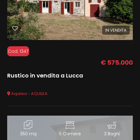
IN VENDITA
Cod. 1347
€ 575.000
Rustico in vendita a Lucca
Aquilea - AQUILEA
350 mq
5 Camere
3 Bagni