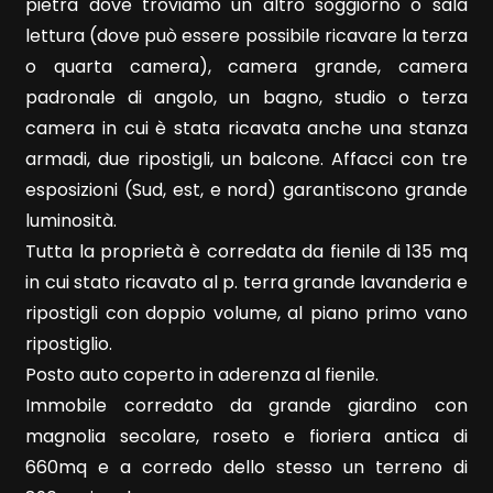
4
pietra dove troviamo un altro soggiorno o sala
lettura (dove può essere possibile ricavare la terza
o quarta camera), camera grande, camera
5
padronale di angolo, un bagno, studio o terza
camera in cui è stata ricavata anche una stanza
5+
armadi, due ripostigli, un balcone. Affacci con tre
esposizioni (Sud, est, e nord) garantiscono grande
Bagni
luminosità.
minimi
Tutta la proprietà è corredata da fienile di 135 mq
in cui stato ricavato al p. terra grande lavanderia e
Qualsiasi
ripostigli con doppio volume, al piano primo vano
ripostiglio.
1
Posto auto coperto in aderenza al fienile.
Immobile corredato da grande giardino con
2
magnolia secolare, roseto e fioriera antica di
660mq e a corredo dello stesso un terreno di
3