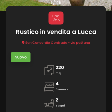
cercare
1
/
45
Provincia
MARKETING
Cod.
1355
CONTATTI
Comune
Rustico in vendita a Lucca
San Concordio Contrada - via pattana
Nuovo
220
Tipologia
mq
-
multiscelta
4
Camere
Qualsiasi
2
Bagni
Residenziali