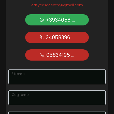
easycasacentro@gmail.com
+3934058 ...
34058396 ...
05834195 ...
* Nome
Cognome