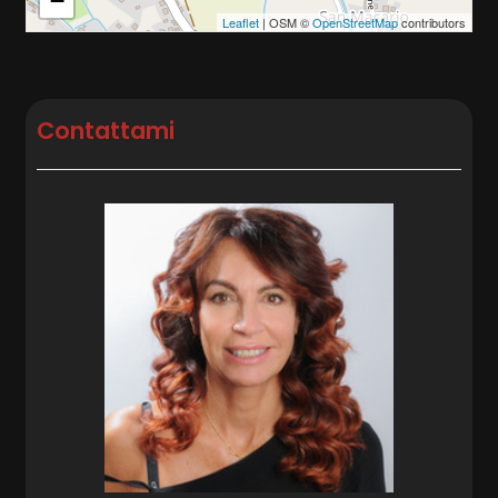
−
Leaflet
| OSM ©
OpenStreetMap
contributors
Contattami