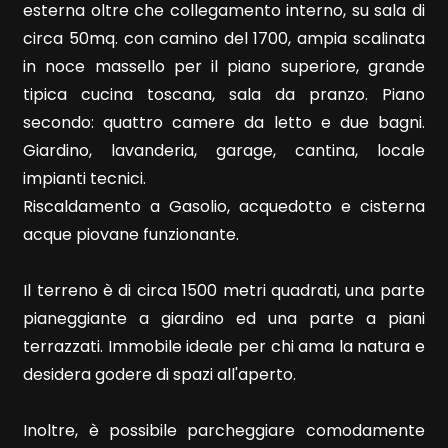
4
esterna oltre che collegamento interno, su sala di
circa 50mq. con camino del 1700, ampia scalinata
5
in noce massello per il piano superiore, grande
tipica cucina toscana, sala da pranzo. Piano
5+
secondo: quattro camere da letto e due bagni.
Giardino, lavanderia, garage, cantina, locale
impianti tecnici.
Bagni
Riscaldamento a Gasolio, acquedotto e cisterna
minimi
acque piovane funzionante.
Qualsiasi
Il terreno è di circa 1500 metri quadrati, una parte
pianeggiante a giardino ed una parte a piani
1
terrazzati. Immobile ideale per chi ama la natura e
desidera godere di spazi all'aperto.
2
Inoltre, è possibile parcheggiare comodamente
3