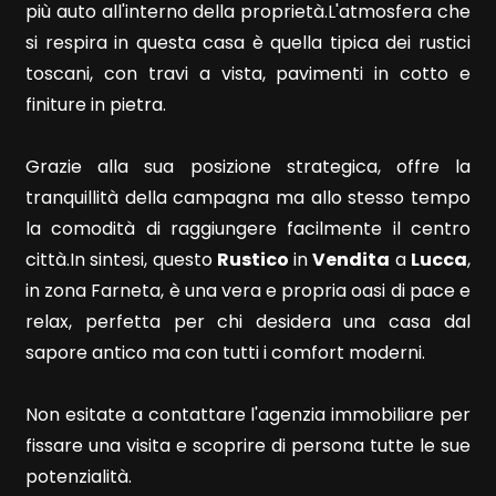
più auto all'interno della proprietà.L'atmosfera che
si respira in questa casa è quella tipica dei rustici
4
toscani, con travi a vista, pavimenti in cotto e
finiture in pietra.
5
Grazie alla sua posizione strategica, offre la
5+
tranquillità della campagna ma allo stesso tempo
la comodità di raggiungere facilmente il centro
città.In sintesi, questo
Rustico
in
Vendita
a
Lucca
,
Camere
in zona Farneta, è una vera e propria oasi di pace e
minime
relax, perfetta per chi desidera una casa dal
sapore antico ma con tutti i comfort moderni.
Qualsiasi
Non esitate a contattare l'agenzia immobiliare per
1
fissare una visita e scoprire di persona tutte le sue
potenzialità.
2