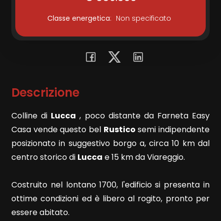
Classe energetica
:
Non specificato
Commerciali
Terreni
Descrizione
Prezzo
Colline di
Lucca
, poco distante da Farneta Easy
Casa vende questo bel
Rustico
semi indipendente
posizionato in suggestivo borgo a, circa 10 km dal
centro storico di
Lucca
e 15 km da Viareggio.
Totale
Costruito nel lontano 1700, l'edificio si presenta in
mq
ottime condizioni ed è libero al rogito, pronto per
essere abitato.