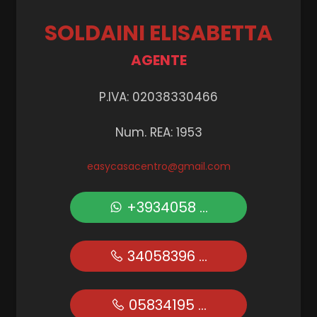
SOLDAINI ELISABETTA
AGENTE
P.IVA: 02038330466
Num. REA: 1953
easycasacentro@gmail.com
+3934058 ...
34058396 ...
05834195 ...