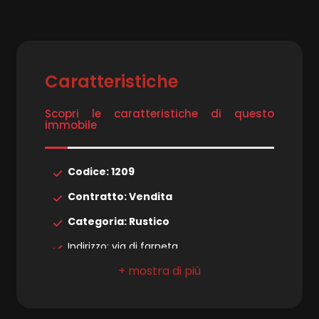
3
Caratteristiche
4
Scopri le caratteristiche di questo
5
immobile
5+
Codice: 1209
Contratto: Vendita
Altre
Categoria: Rustico
opzioni
Indirizzo: via di farneta
-
multiscelta
Comune: Lucca
Zona: Farneta
Giardino