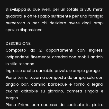
Si sviluppa su due livelli, per un totale di 300 metri
quadrati, e offre spazio sufficiente per una famiglia
numerosa o per chi desidera avere degli ampi
spazi a disposizione.
Locali
minimi
DESCRIZIONE:
Composto da 2 appartamenti con ingressi
Qualsiasi
indipendenti finemente arredati con mobili antichi
in stile toscano.
1
Ingresso anche carrabile privato e ampio garage.
Piano terra: taverna composta da ampia sala con
2
angolo bar, camino barbecue e forno a legna,
cucina abitabile su giardino, camera singola e
3
bagno.
Piano Primo con accesso da scalinata in pietra