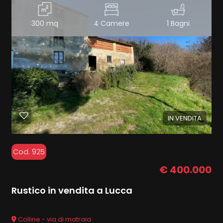
300 mq
4 Camere
1 Bagni
IN VENDITA
Cod. 925
€ 400.000
Rustico in vendita a Lucca
Colline - via di matraia