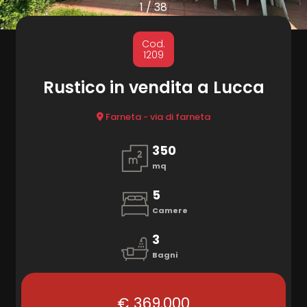
cercare
1
/
38
Provincia
MARKETING
Cod.
1209
CONTATTI
Comune
Rustico in vendita a Lucca
Farneta - via di farneta
350
mq
Tipologia
5
-
Camere
multiscelta
3
Bagni
Qualsiasi
€ 369.000
Residenziali