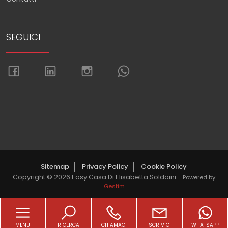
SEGUICI
Torna su
Sitemap
Privacy Policy
Cookie Policy
Copyright © 2026 Easy Casa Di Elisabetta Soldaini -
Powered by
Gestim
MENU
RICERCA
CHIAMACI
SCRIVICI
WHATSAPP