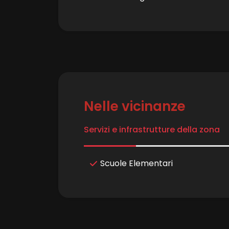
3
4
5
Nelle vicinanze
5+
Servizi e infrastrutture della zona
Altre
Scuole Elementari
opzioni
-
multiscelta
Giardino