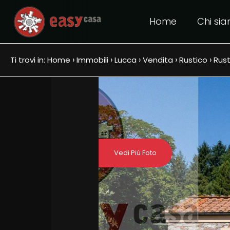
Home
Chi si
Codice
IT
EN
›
›
›
›
›
Ti trovi in:
Home
Immobili
Lucca
Vendita
Rustico
Rust
Contratto
HOME
Qualsiasi
CHI
SIAMO
Vendita
Vedi Più Foto
IMMOBILI
Affitto
PER
Scegli
CHI
dove
VENDE