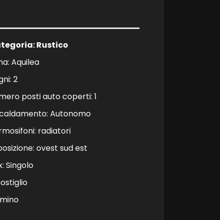
tegoria: Rustico
na: Aquilea
ni: 2
mero posti auto coperti: 1
scaldamento: Autonomo
rmosifoni: radiatori
posizione: ovest sud est
x: Singolo
ostiglio
mino