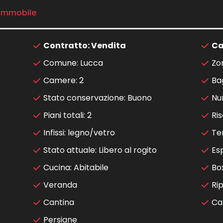
 immobile
Contratto: Vendita
Ca
Comune: Lucca
Zo
Camere: 2
Bag
Stato conservazione: Buono
Nu
Piani totali: 2
Ri
Infissi: legno/vetro
Te
Stato attuale: Libero al rogito
Es
Cucina: Abitabile
Bo
Veranda
Rip
Cantina
Ca
Persiane