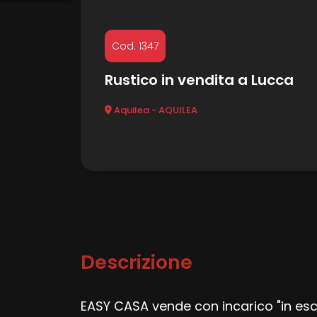
Commerciali
Cod. 1347
Rustico in vendita a Lucca
Terreni
Aquilea - AQUILEA
Prezzo
Descrizione
Totale
mq
EASY CASA vende con incarico "in esc