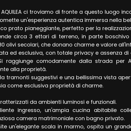
i AQUILEA ci troviamo di fronte a questo luogo inca
 promette un'esperienza autentica immersa nella b
o prato pianeggiante, perfetto per la realizzazion
ende circa 3 ettari di terreno, in parte boschiv
80 olivi secolari, che donano charme e valore all'in
ta ed esclusiva, con totale privacy e assenza di 
ve. Si raggiunge comodamente dalla strada per 
te alla proprietà.
a tramonti suggestivi e una bellissima vista aper
sia come esclusiva proprietà di charme.
aratterizzati da ambienti luminosi e funzionali.
liente ingresso, un'ampia cucina abitabile 
spaziosa camera matrimoniale con bagno privato.
ramite un'elegante scala in marmo, ospita un gran