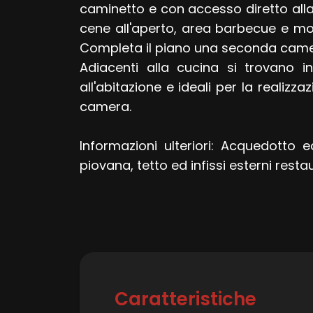
4
caminetto e con accesso diretto alla
cene all'aperto, area barbecue e mom
5
Completa il piano una seconda came
Adiacenti alla cucina si trovano in
5+
all'abitazione e ideali per la realizz
camera.
Bagni
Informazioni ulteriori: Acquedotto 
minimi
piovana, tetto ed infissi esterni rest
Qualsiasi
1
2
Caratteristiche
3