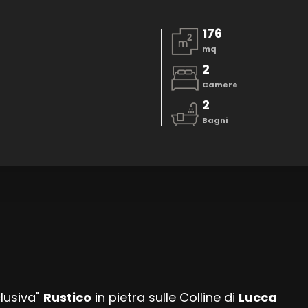
176
mq
2
Camere
2
Bagni
lusiva"
Rustico
in pietra sulle Colline di
Lucca