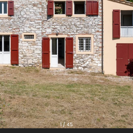
1
/
45