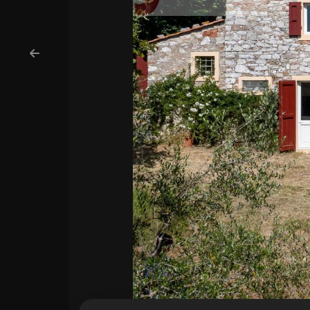
cercare
Provincia
MARKETING
CONTATTI
Comune
Tipologia
-
multiscelta
Qualsiasi
Residenziali