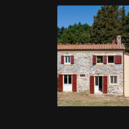
Posto auto/Box
Balcone/Terrazzo
Ascensore
Arredato
Nuova costruzione
Lusso