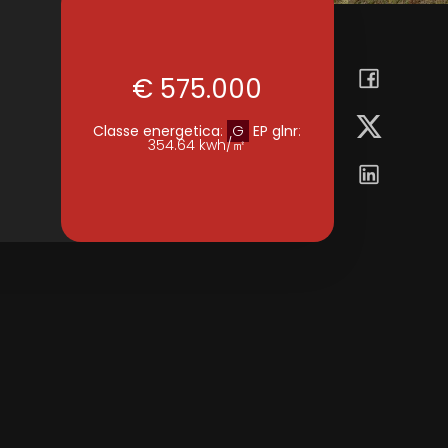
€ 575.000
Classe energetica
:
G
EP glnr
:
354.64 kwh/㎡