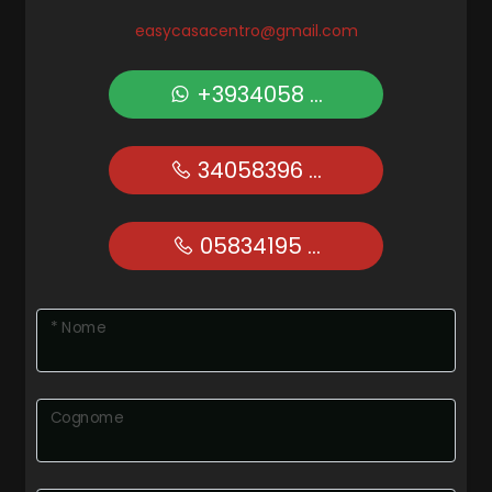
easycasacentro@gmail.com
+3934058 ...
34058396 ...
05834195 ...
* Nome
Cognome