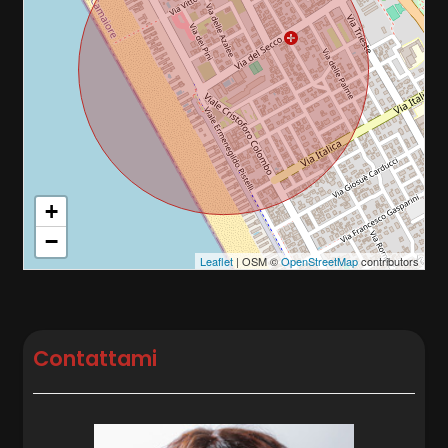
+
−
Leaflet
| OSM ©
OpenStreetMap
contributors
Contattami