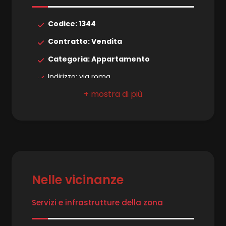
4
Codice: 1344
5
Contratto: Vendita
Categoria: Appartamento
5+
Indirizzo: via roma
Comune: Camaiore
Bagni
minimi
Zona: Lido di Camaiore
Totale mq: 90 mq
Qualsiasi
Camere: 2
Bagni: 2
1
Nelle vicinanze
Locali: 4
2
Stato conservazione: Buono
Servizi e infrastrutture della zona
Piano: 3
3