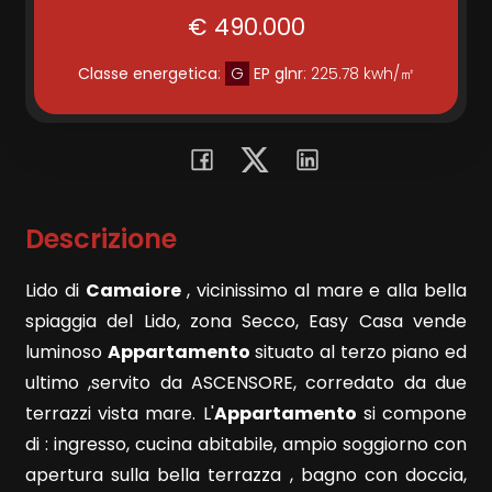
€ 490.000
Commerciali
Classe energetica
:
G
EP glnr
: 225.78 kwh/㎡
Terreni
Prezzo
Descrizione
Lido di
Camaiore
, vicinissimo al mare e alla bella
spiaggia del Lido, zona Secco, Easy Casa vende
luminoso
Appartamento
situato al terzo piano ed
ultimo ,servito da ASCENSORE, corredato da due
Totale
terrazzi vista mare. L'
Appartamento
si compone
mq
di : ingresso, cucina abitabile, ampio soggiorno con
apertura sulla bella terrazza , bagno con doccia,