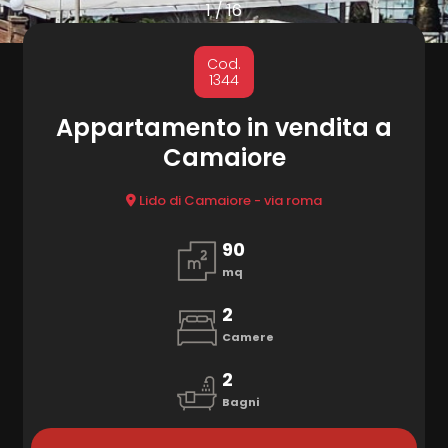
cercare
1
/
16
Provincia
MARKETING
Cod.
1344
CONTATTI
Comune
Appartamento in vendita a
Camaiore
Lido di Camaiore - via roma
90
mq
Tipologia
-
2
multiscelta
Camere
2
Qualsiasi
Bagni
Residenziali