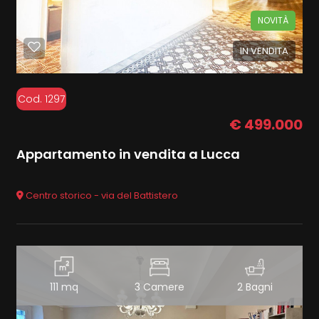
NOVITÀ
IN VENDITA
Cod. 1297
€ 499.000
Appartamento in vendita a Lucca
Centro storico - via del Battistero
111 mq
3 Camere
2 Bagni