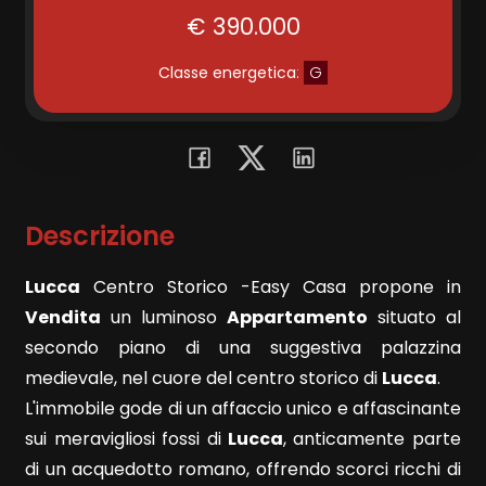
€ 390.000
Commerciali
Classe energetica
:
G
Terreni
Prezzo
Descrizione
Lucca
Centro Storico -Easy Casa propone in
Vendita
un luminoso
Appartamento
situato al
secondo piano di una suggestiva palazzina
medievale, nel cuore del centro storico di
Lucca
.
Totale
L'immobile gode di un affaccio unico e affascinante
mq
sui meravigliosi fossi di
Lucca
, anticamente parte
di un acquedotto romano, offrendo scorci ricchi di