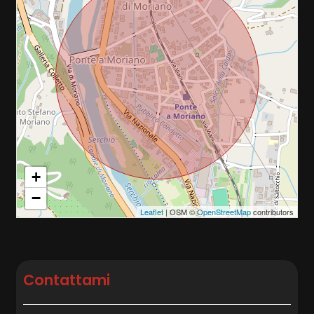
Posto auto/Box
Balcone/Terrazzo
Ascensore
Arredato
+
Nuova costruzione
−
Leaflet
| OSM ©
OpenStreetMap
contributors
Lusso
Contattami