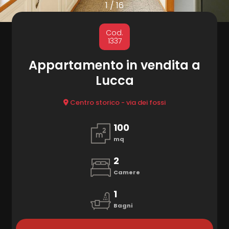
cercare
1
/
16
Provincia
MARKETING
Cod.
1337
CONTATTI
Comune
Appartamento in vendita a
Lucca
Centro storico - via dei fossi
100
mq
Tipologia
-
2
multiscelta
Camere
1
Qualsiasi
Bagni
Residenziali