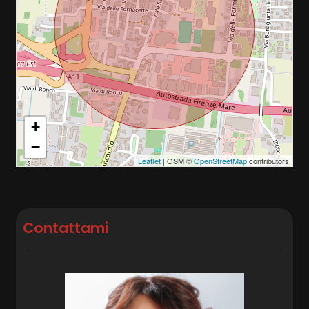
+
−
Leaflet
| OSM ©
OpenStreetMap
contributors
Contattami