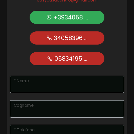
easycasacentro@gmail.com
+3934058 ...
34058396 ...
05834195 ...
* Nome
Cognome
* Telefono