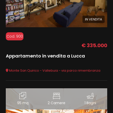
IN VENDITA
Cod. 900
€ 335.000
Appartamento in vendita a Lucca
Monte San Quirico - Vallebuia - via parco rimembranza
95 mq
2 Camere
1 Bagni