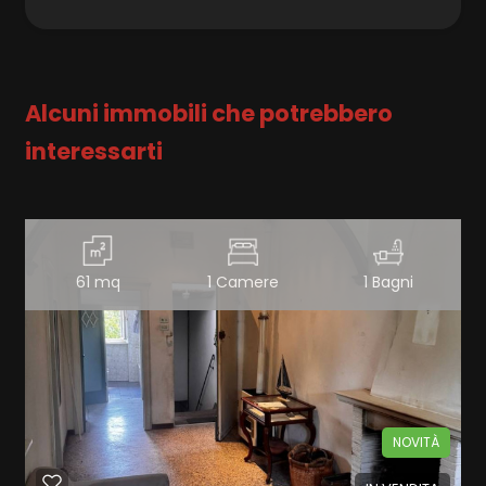
Alcuni immobili che potrebbero
interessarti
61 mq
1 Camere
1 Bagni
NOVITÀ