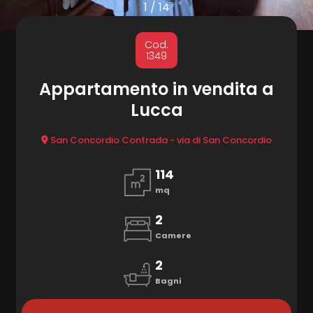
cercare
1
/
14
Provincia
MARKETING
Cod.
1349
CONTATTI
Comune
Appartamento in vendita a
Lucca
San Concordio Contrada - via di San Concordio
114
mq
Tipologia
-
2
multiscelta
Camere
2
Qualsiasi
Bagni
Residenziali