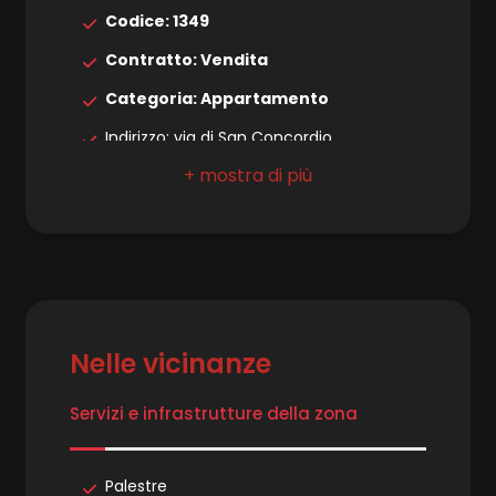
4
Codice: 1349
Contratto: Vendita
5
Categoria: Appartamento
5+
Indirizzo: via di San Concordio
Comune: Lucca
Bagni
Zona: San Concordio Contrada
minimi
Totale mq: 114 mq
Camere: 2
Qualsiasi
Bagni: 2
Nelle vicinanze
1
Locali: 5
Stato conservazione: Ottimo
Servizi e infrastrutture della zona
2
Numero posti auto scoperti: 1
Piano: 2
Palestre
3