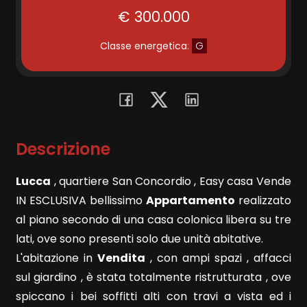
€ 300.000
Commerciali
Classe energetica
:
G
Terreni
Prezzo
Descrizione
Lucca
, quartiere San Concordio , Easy casa Vende
IN ESCLUSIVA bellissimo
Appartamento
realizzato
al piano secondo di una casa colonica libera su tre
lati, ove sono presenti solo due unità abitative.
Totale
L'abitazione in
Vendita
, con ampi spazi , affacci
mq
sul giardino , è stata totalmente ristrutturata , ove
spiccano i bei soffitti alti con travi a vista ed i