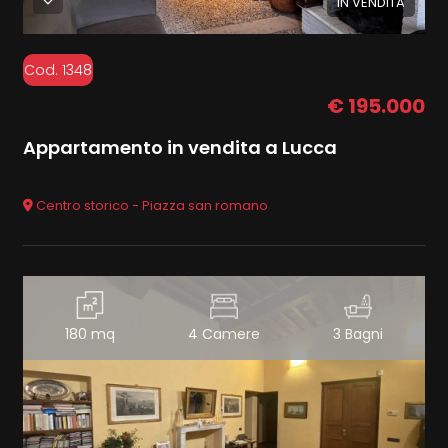
IN VENDITA
Cod. 1348
€ 195.000
Appartamento in vendita a Lucca
Centro storico - Piazza san romano
180 mq
4 Camere
3 Bagni