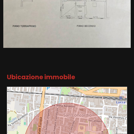
Posto auto/Box
Balcone/Terrazzo
Ascensore
Arredato
Ubicazione immobile
Nuova costruzione
Lusso