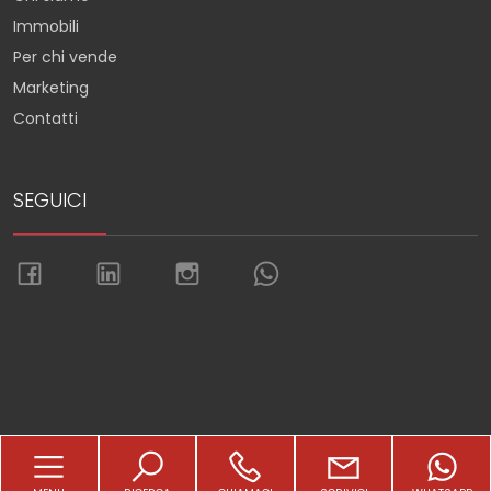
Immobili
Per chi vende
Marketing
Contatti
SEGUICI
Torna su
Sitemap
Privacy Policy
Cookie Policy