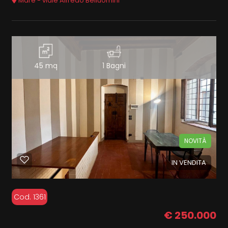
Mare - viale Alfredo Belluomini
45 mq
1 Bagni
NOVITÀ
IN VENDITA
Cod. 1361
€ 250.000