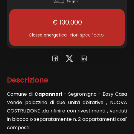
Bagni
Commerciali
€ 130.000
Terreni
Classe energetica
:
Non specificato
Prezzo
Descrizione
Comune di
Capannori
- Segromigno - Easy Casa
Vende palazzina di due unità abitative , NUOVA
COSTRUZIONE ,da rifinire con rivestimenti , venduti
Totale
in blocco o separatamente n. 2 appartamenti cosi'
mq
composti: