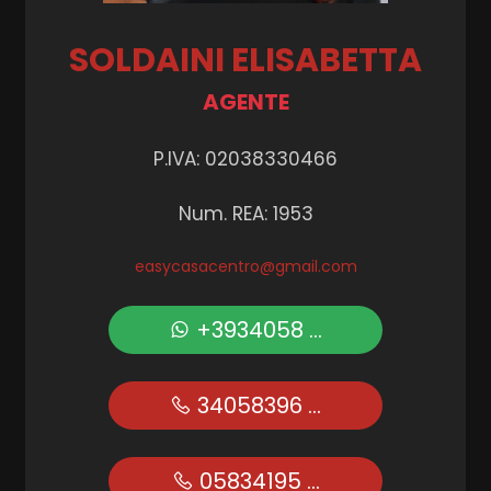
Posto auto/Box
SOLDAINI ELISABETTA
AGENTE
Balcone/Terrazzo
P.IVA: 02038330466
Ascensore
Num. REA: 1953
Arredato
easycasacentro@gmail.com
Nuova costruzione
+3934058 ...
Lusso
34058396 ...
05834195 ...