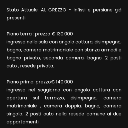
Stato Attuale: AL GREZZO - Infissi e persiane già
presenti
Piano terra : prezzo € 130.000
Locali
ingresso nella sala con angolo cottura, disimpegno,
minimi
bagno, camera matrimoniale con stanza armadi e
bagno privato, seconda camera, bagno. 2 posti
Qualsiasi
auto , resede privata.
1
Piano primo: prezzo€ 140.000
ingresso nel soggiorno con angolo cottura con
2
apertura sul terrazzo, disimpegno, camera
matrimoniale , camera doppia, bagno, camera
3
singola. 2 posti auto nella resede comune ai due
appartamenti .