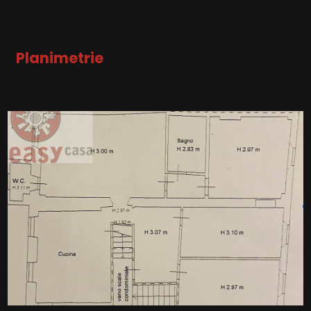
Impianto Elettrico: A norma
Doccia
Posto auto/Box
Planimetrie
Balcone/Terrazzo
Ascensore
Arredato
Nuova costruzione
Lusso