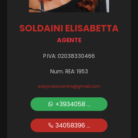
SOLDAINI ELISABETTA
AGENTE
P.IVA: 02038330466
Num. REA: 1953
easycasacentro@gmail.com
+3934058 ...
34058396 ...