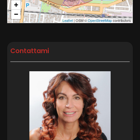
+
−
Leaflet
| OSM ©
OpenStreetMap
contributors
Contattami