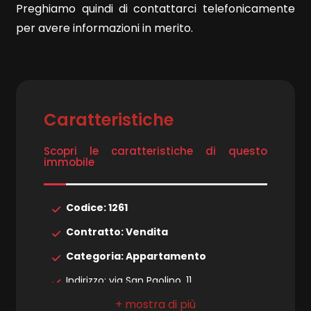
4
Preghiamo quindi di contattarci telefonicamente
per avere informazioni in merito.
5
5+
Caratteristiche
Bagni
minimi
Scopri le caratteristiche di questo
immobile
Qualsiasi
Codice: 1261
1
Contratto: Vendita
Categoria: Appartamento
2
Indirizzo: via San Paolino, 11
Comune: Lucca
3