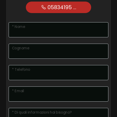
05834195 ...
* Nome
Cognome
* Telefono
* Email
* Di quali informazioni hai bisogno?