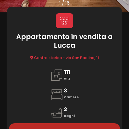
cercare
1
/
16
Provincia
MARKETING
Cod.
1261
CONTATTI
Comune
Appartamento in vendita a
Lucca
Centro storico - via San Paolino, 11
111
mq
Tipologia
-
3
multiscelta
Camere
2
Qualsiasi
Bagni
Residenziali