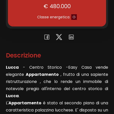
€ 480.000
Commerciali
Classe energetica
:
G
Terreni
Prezzo
Descrizione
Lucca
- Centro Storico -Easy Casa vende
elegante
Appartamento
, frutto di una sapiente
ristrutturazione , che lo rende un immobile di
notevole pregio all'interno del centro storico di
Totale
Lucca
.
mq
L'
Appartamento
è stato al secondo piano di una
caratteristica palazzina lucchese. E' disposto su un