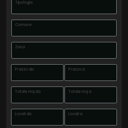
Tipologia
Commerciali
Comune
Terreni
Zona
Prezzo
Prezzo da
Prezzo a
Totale mq da
Totale mq a
Totale
mq
Locali da
Locali a