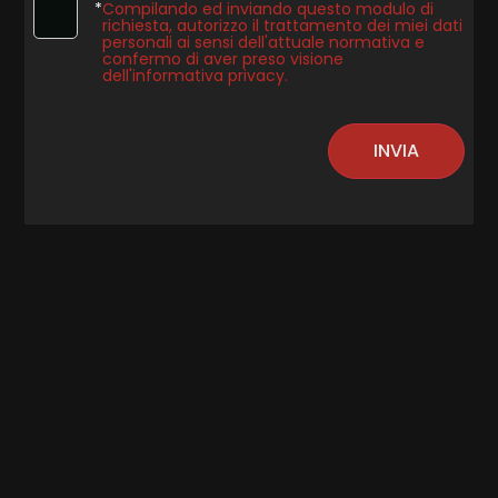
4
*
Compilando ed inviando questo modulo di
richiesta, autorizzo il trattamento dei miei dati
personali ai sensi dell'attuale normativa e
confermo di aver preso visione
5
dell'informativa privacy.
5+
INVIA
Bagni
minimi
Qualsiasi
1
2
3