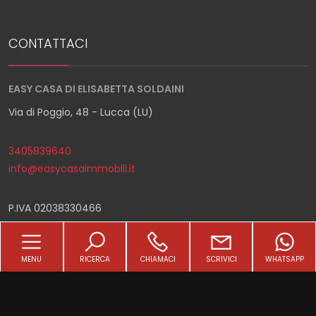
3
CONTATTACI
4
EASY CASA DI ELISABETTA SOLDAINI
Via di Poggio, 48 - Lucca (LU)
5
3405839640
5+
info@easycasaimmobili.it
Altre
P.IVA 02038330466
opzioni
LINKS
-
MENU
RICERCA
CHIAMACI
SCRIVICI
WHATSAPP
multiscelta
Home
Giardino
Chi siamo