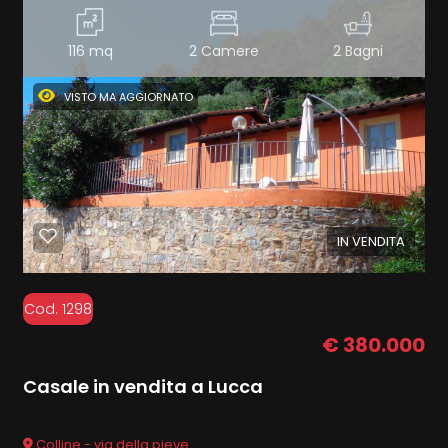
116 mq
2 Camere
2 Bagni
VISTO MA AGGIORNATO
IN VENDITA
Cod. 1298
€ 380.000
Casale in vendita a Lucca
Colline - via della pieve