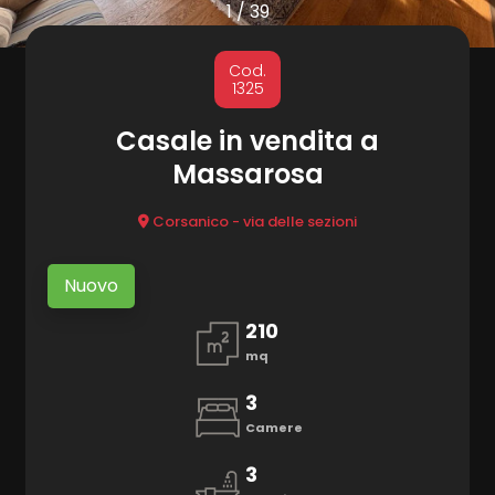
cercare
1
/
39
Provincia
MARKETING
Cod.
1325
CONTATTI
Comune
Casale in vendita a
Massarosa
Corsanico - via delle sezioni
Nuovo
Tipologia
210
-
mq
multiscelta
3
Qualsiasi
Camere
3
Residenziali