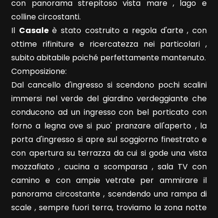
con panorama strepitoso vista mare , lago e
colline circostanti.
Il
Casale
è stato costruito a regola d'arte , con
ottime rifiniture e ricercatezza nei particolari ,
subito abitabile poiché perfettamente mantenuto.
Locali
Composizione:
minimi
Dal cancello d'ingresso si scendono pochi scalini
immersi nel verde del giardino verdeggiante che
Qualsiasi
conducono ad un ingresso con bel porticato con
forno a legna ove si puo' pranzare all'aperto , la
1
porta d'ingresso si apre sul soggiorno finestrato e
con apertura su terrazza da cui si gode una vista
2
mozzafiato , cucina a scomparsa , sala TV con
camino e con ampie vetrate per ammirare il
3
panorama circostante , scendendo una rampa di
scale , sempre fuori terra, troviamo la zona notte