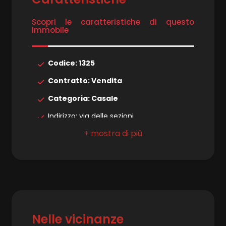
Scopri le caratteristiche di questo
4
immobile
5
Codice: 1325
Contratto: Vendita
5+
Categoria: Casale
Indirizzo: via delle sezioni
Camere
Comune: Massarosa
minime
Zona: Corsanico
Qualsiasi
Totale mq: 210 mq
Camere: 3
1
Bagni: 3
Nelle vicinanze
Locali: 5
2