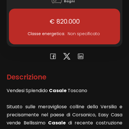
Bagni
Commerciali
€ 820.000
Terreni
Classe energetica
:
Non specificato
Prezzo
Descrizione
Vendesi Splendido
Casale
Toscano
Situato sulle meravigliose colline della Versilia e
Totale
precisamente nel paese di Corsanico, Easy Casa
mq
vende Bellissimo
Casale
di recente costruzione