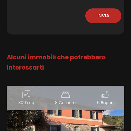
INVIA
Alcuni immobili che potrebbero
interessarti
300 mq
8 Camere
6 Bagni