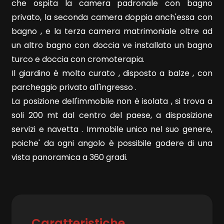
4
che ospita la camera padronale con bagno
privato, la seconda camera doppia anch'essa con
5
bagno , e la terza camera matrimoniale oltre ad
un altro bagno con doccia ve installato un bagno
turco e doccia con cromoterapia.
5+
Il giardino è molto curato , disposto a balze , con
parcheggio privato all'ingresso .
Bagni
La posizione dell'immobile non è isolata , si trova a
minimi
soli 200 mt dal centro del paese, a disposizione
servizi e navetta . Immobile unico nel suo genere,
Qualsiasi
poiche' da ogni angolo è possibile godere di una
vista panoramica a 360 gradi.
1
2
Caratteristiche
3