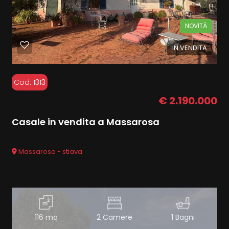
NOVITÀ
IN VENDITA
Cod. 1313
€ 2.190.000
Casale in vendita a Massarosa
Massarosa - stiava
116 mq
2 Camere
1 Bagni