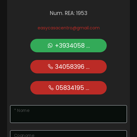
Num. REA: 1953
easycasacentro@gmail.com
+3934058 ...
34058396 ...
05834195 ...
* Nome
Cognome