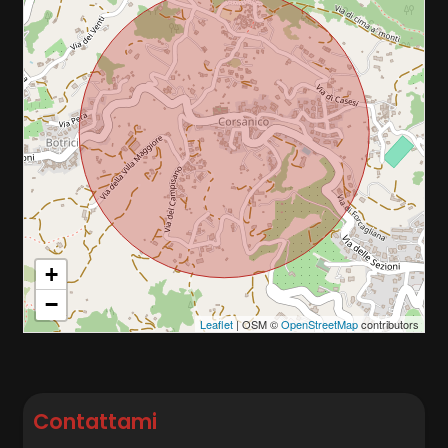
Impianto Elettrico: A norma
Sanitari sospesi
Infissi in legno
Predisposizione allarme
+
−
Leaflet
| OSM ©
OpenStreetMap
contributors
Contattami