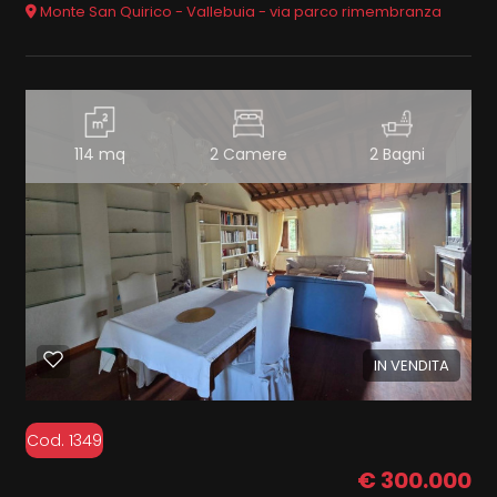
Monte San Quirico - Vallebuia - via parco rimembranza
114 mq
2 Camere
2 Bagni
IN VENDITA
Cod. 1349
€ 300.000