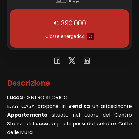
Bagni
Commerciali
€ 390.000
Terreni
Classe energetica
:
G
Prezzo
Descrizione
Lucca
CENTRO STORICO 
EASY CASA propone In
Vendita
un affascinante
Appartamento
situato nel cuore del Centro
Totale
Storico di
Lucca
, a pochi passi dal celebre Caffè
mq
delle Mura.