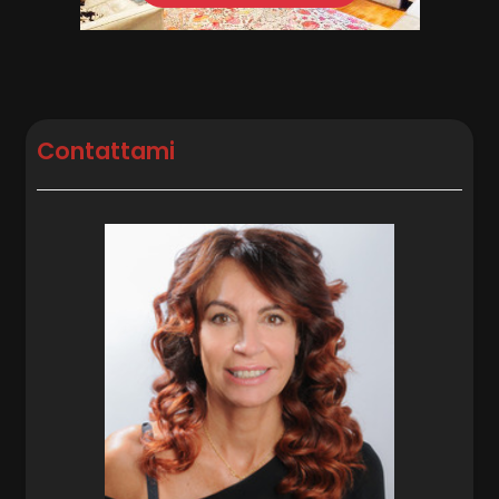
Posto auto/Box
Balcone/Terrazzo
Contattami
Ascensore
Arredato
Nuova costruzione
Lusso