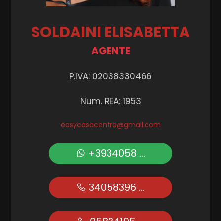
SOLDAINI ELISABETTA
AGENTE
P.IVA: 02038330466
Num. REA: 1953
easycasacentro@gmail.com
+3934058 ...
34058396 ...