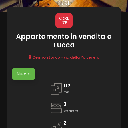
cercare
1
/
31
Provincia
MARKETING
Cod.
1315
CONTATTI
Comune
Appartamento in vendita a
Lucca
Centro storico - via della Polveriera
Nuovo
Tipologia
117
-
mq
multiscelta
3
Qualsiasi
Camere
2
Residenziali