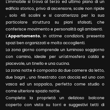
L'immobile si trova al terzo ed ultimo piano di un
edificio storico, privo di ascensore, scale non ripide
, solo 48 scalini e si caratterizza per la sua
particolare struttura su piani sfalsati, che
conferisce movimento e personalità agli ambienti.
Locali
L'
Appartamento
, in ottime condizioni, presenta
minimi
spazi ben organizzati e molto accoglienti.
La zona giorno comprende un luminoso soggiorno
Qualsiasi
con camino, ideale per un'atmosfera calda e
piacevole, un tinello e una cucina.
1
La zona notte è composta da due camere da letto,
due bagni , uno finestrato con doccia ed uno con
2
vasca ed un soppalco, perfetto come studio o
come ulteriore spazio notte.
3
Completa la proprietà un delizioso balcone
coperto con vista su torri e suggestivi tetti di