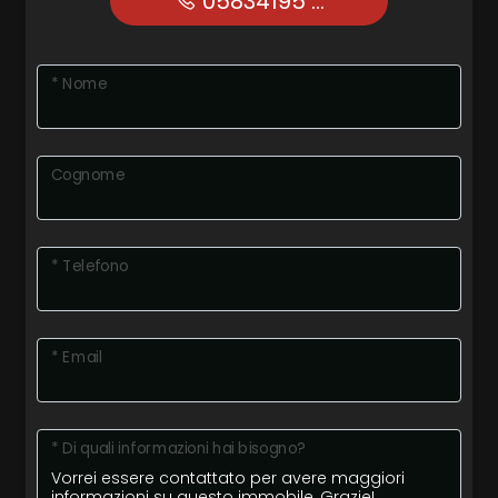
05834195 ...
* Nome
Cognome
* Telefono
* Email
* Di quali informazioni hai bisogno?