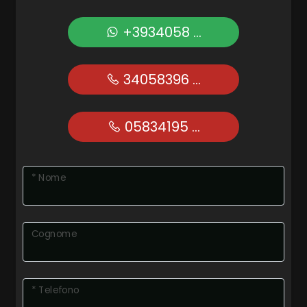
+3934058 ...
34058396 ...
05834195 ...
* Nome
Cognome
* Telefono