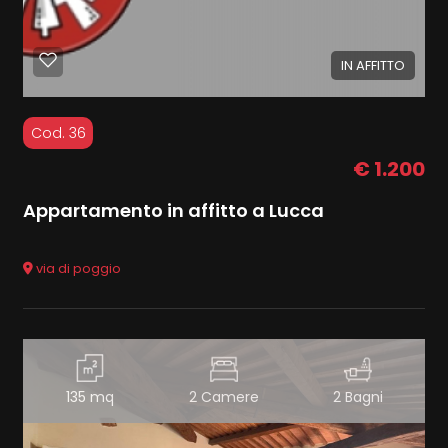
IN AFFITTO
Cod. 36
€ 1.200
Appartamento in affitto a Lucca
via di poggio
135 mq
2 Camere
2 Bagni