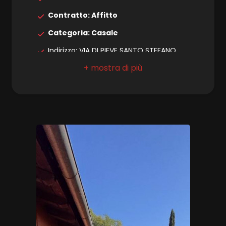
Contratto: Affitto
4
Categoria: Casale
Indirizzo: VIA DI PIEVE SANTO STEFANO
5
Comune: Lucca
Zona: San Martino in Vignale
5+
Totale mq: 115 mq
Camere: 2
Camere
minime
Bagni: 2
Locali: 3
Qualsiasi
Stato conservazione: Ottimo
Numero posti auto scoperti: 3
1
Piano: Piano terra
2