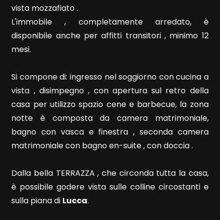
vista mozzafiato .
L'immobile , completamente arredato, è
disponibile anche per affitti transitori , minimo 12
mesi.
Locali
Si compone di: ingresso nel soggiorno con cucina a
minimi
vista , disimpegno , con apertura sul retro della
casa per utilizzo spazio cene e barbecue, la zona
Qualsiasi
notte è composta da camera matrimoniale,
bagno con vasca e finestra , seconda camera
1
matrimoniale con bagno en-suite , con doccia .
2
Dalla bella TERRAZZA , che circonda tutta la casa,
è possibile godere vista sulle colline circostanti e
3
sulla piana di
Lucca
.