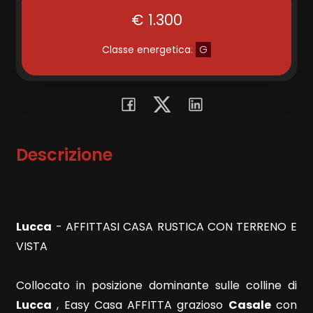
€ 1.300
Commerciali
Classe energetica
:
G
Terreni
Prezzo
Descrizione
Lucca
- AFFITTASI CASA RUSTICA CON TERRENO E
VISTA
Totale
mq
Collocato in posizione dominante sulle colline di
Lucca
, Easy Casa AFFITTA grazioso
Casale
con