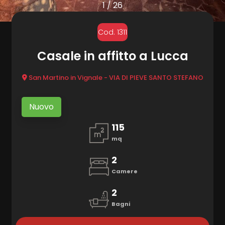
cercare
1
/
26
Provincia
MARKETING
Cod. 1311
Casale in affitto a Lucca
CONTATTI
Comune
San Martino in Vignale - VIA DI PIEVE SANTO STEFANO
Nuovo
115
Tipologia
mq
-
2
multiscelta
Camere
2
Qualsiasi
Bagni
Residenziali