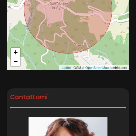
Terrazza
Posto auto/Box
Copertura ADSL
Camino
Balcone/Terrazzo
Aria Condizionata
Doccia
Ascensore
+
Infissi in legno
−
Arredato
Persiane
Leaflet
| OSM ©
OpenStreetMap
contributors
Nuova costruzione
Contattami
Lusso