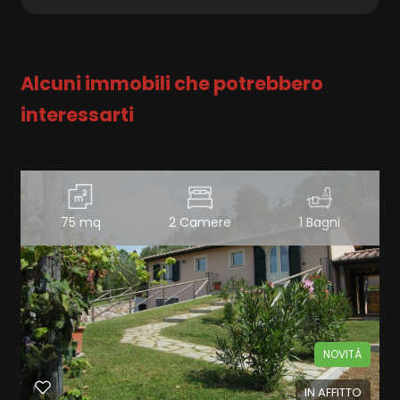
Alcuni immobili che potrebbero
interessarti
75 mq
2 Camere
1 Bagni
NOVITÀ
IN AFFITTO