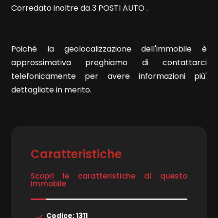
4
Corredato inoltre da 3 POSTI AUTO .
5
Poiché la geolocalizzazione dell'immobile è
5+
approssimativa preghiamo di contattarci
telefonicamente per avere informazioni più'
dettagliate in merito.
Bagni
minimi
Qualsiasi
Caratteristiche
1
Scopri le caratteristiche di questo
immobile
2
Codice: 1311
3