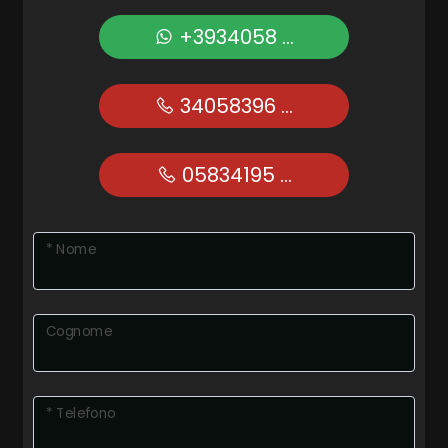
+3934058 ...
34058396 ...
05834195 ...
* Nome
Cognome
* Telefono