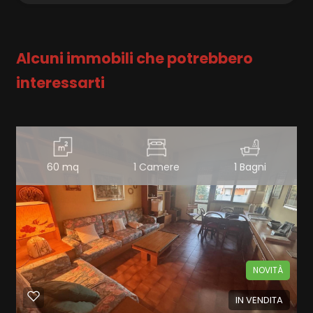
Alcuni immobili che potrebbero
interessarti
60 mq
1 Camere
1 Bagni
NOVITÀ
IN VENDITA