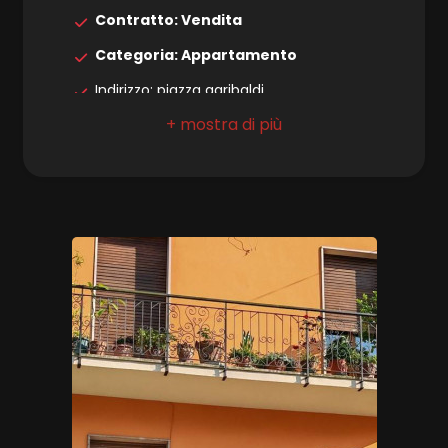
4
Contratto: Vendita
Categoria: Appartamento
5
Indirizzo: piazza garibaldi
5+
Comune: Borgo a Mozzano
Totale mq: 50 mq
Bagni
Camere: 1
minimi
Bagni: 1
Locali: 3
Qualsiasi
Stato conservazione: Buono
1
Piano: 1
Piani totali: 2
2
Riscaldamento: Autonomo
Infissi: legno/vetro
3