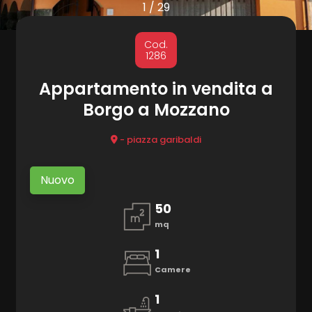
cercare
1
/
29
Provincia
MARKETING
Cod.
1286
CONTATTI
Comune
Appartamento in vendita a
Borgo a Mozzano
- piazza garibaldi
Nuovo
Tipologia
50
-
mq
multiscelta
1
Qualsiasi
Camere
1
Residenziali