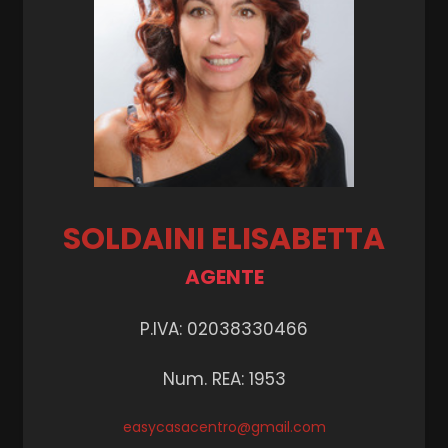
Posto auto/Box
Balcone/Terrazzo
Ascensore
Arredato
SOLDAINI ELISABETTA
AGENTE
Nuova costruzione
P.IVA: 02038330466
Lusso
Num. REA: 1953
easycasacentro@gmail.com