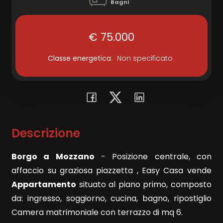
Bagni
Commerciali
€ 75.000
Terreni
Classe energetica
:
Non specificato
Prezzo
Descrizione
Borgo a Mozzano
- Posizione centrale, con
affaccio su graziosa piazzetta , Easy Casa vende
Appartamento
situato al piano primo, composto
Totale
da: ingresso, soggiorno, cucina, bagno, ripostiglio
mq
Camera matrimoniale con terrazzo di mq 6.