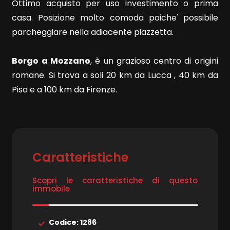
Ottimo acquisto per uso investimento o prima
casa. Posizione molto comoda poiche' possibile
parcheggiare nella adiacente piazzetta.
Borgo a Mozzano
, è un grazioso centro di origini
Locali
romane. Si trova a soli 20 km da Lucca , 40 km da
minimi
Pisa e a 100 km da Firenze.
Qualsiasi
1
Caratteristiche
2
Scopri le caratteristiche di questo
immobile
3
Codice: 1286