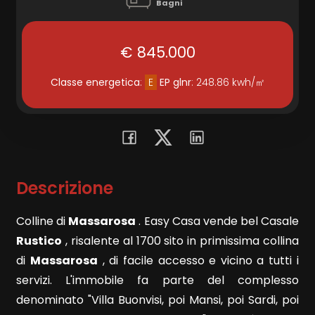
Bagni
Commerciali
€ 845.000
Terreni
Classe energetica
:
E
EP glnr
: 248.86 kwh/㎡
Prezzo
Descrizione
Colline di
Massarosa
. Easy Casa vende bel Casale
Rustico
, risalente al 1700 sito in primissima collina
di
Massarosa
, di facile accesso e vicino a tutti i
Totale
servizi. L'immobile fa parte del complesso
mq
denominato "Villa Buonvisi, poi Mansi, poi Sardi, poi