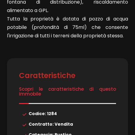
fontana di distribuzione), riscaldamento
alimentato a GPL.
3
Tutta la proprietà è dotata di pozzo di acqua
potabile (profondità di 75ml) che consente
4
l'irrigazione di tutti i terreni della proprietà stessa.
5
5+
Caratteristiche
Altre
Scopri le caratteristiche di questo
immobile
opzioni
-
Codice: 1284
multiscelta
Contratto: Vendita
Giardino
Categoria: Rustico