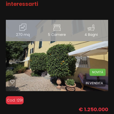
interessarti
270 mq
5 Camere
4 Bagni
NOVITÀ
IN VENDITA
Cod. 1291
€ 1.250.000