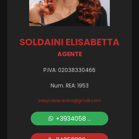
SOLDAINI ELISABETTA
AGENTE
P.IVA: 02038330466
Num. REA: 1953
easycasacentro@gmail.com
+3934058 ...