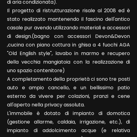
di aria condizionata).
Il progetto di ristrutturazione risale al 2008 ed è
4
stato realizzato mantenendo il fascino dell'antico
casale pur avendo utilizzando materiali e accessori
5
di design.(bagno con accessori Devon&Devon
,cucina con piano cottura in ghisa a 4 fuochi AGA
5+
"Old English style", lavabo in marmo e recupero
della vecchia mangiatoia con la realizzazione di
uno spazio contenitore)
Camere
A completamento della proprietà ci sono tre posti
minime
auto e ampio cancello, e un bellissimo patio
esterno da vivere per colazioni, pranzi e cene
Qualsiasi
all'aperto nella privacy assoluta.
L'immobile è dotato di impianto di domotica
1
(gestione allarme, caldaia, irrigazione, etc.), di
impianto di addolcimento acque (e relativa
2