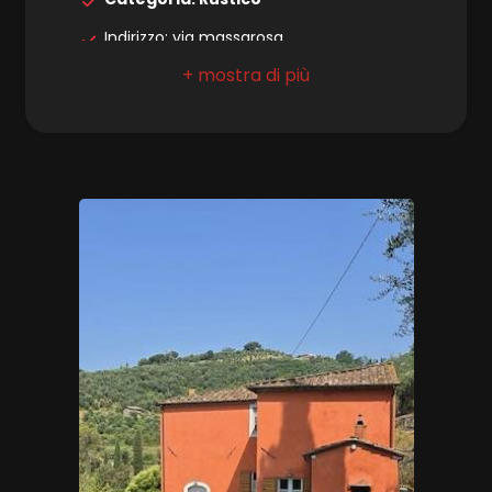
Indirizzo: via massarosa
Posto auto/Box
Comune: Massarosa
Balcone/Terrazzo
Zona: Stiava
Totale mq: 239 mq
Ascensore
Camere: 5
Bagni: 2
Arredato
Locali: 10
Nuova costruzione
Stato conservazione: Buono
Numero posti auto scoperti: 3
Lusso
Numero posti moto: 10
Riscaldamento: Autonomo
Posto auto: Scoperto