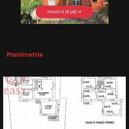
Infissi: legno/vetro
mostra di più
Termosifoni: termosifoni
Anno di costruzione: 1700
Stato attuale: Libero al rogito
Esposizione: nord sud ovest est
Cucina: Abitabile
Planimetrie
Posizione: Turistica
Ripostiglio
Cantina
Copertura Fastweb
Camino
Doccia
Infissi in legno