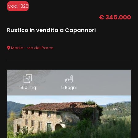
Cod. 1326
€ 345.000
Rustico in vendita a Capannori
Marlia - via del Parco
560 mq
5 Bagni