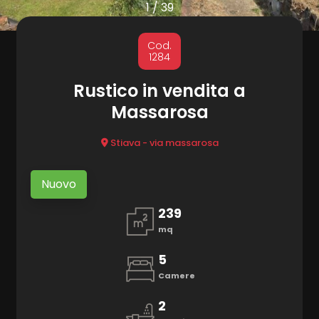
cercare
1
/
39
Provincia
MARKETING
Cod.
1284
CONTATTI
Comune
Rustico in vendita a
Massarosa
Stiava - via massarosa
Nuovo
Tipologia
239
-
mq
multiscelta
5
Qualsiasi
Camere
2
Residenziali