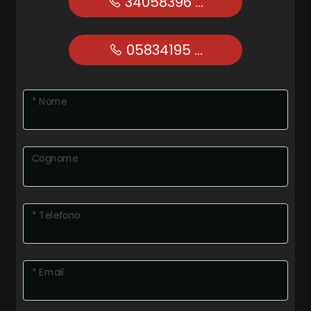
34058396 ...
05834195 ...
* Nome
Cognome
* Telefono
* Email