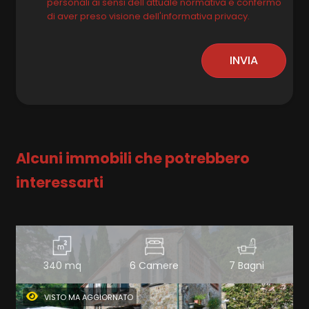
personali ai sensi dell'attuale normativa e confermo
di aver preso visione dell'informativa privacy.
INVIA
Alcuni immobili che potrebbero
interessarti
340 mq
6 Camere
7 Bagni
VISTO MA AGGIORNATO