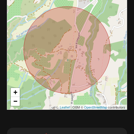
+
−
Leaflet
| OSM ©
OpenStreetMap
contributors