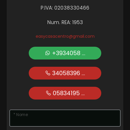
P.IVA: 02038330466
Num. REA: 1953
easycasacentro@gmail.com
+3934058 ...
34058396 ...
05834195 ...
* Nome