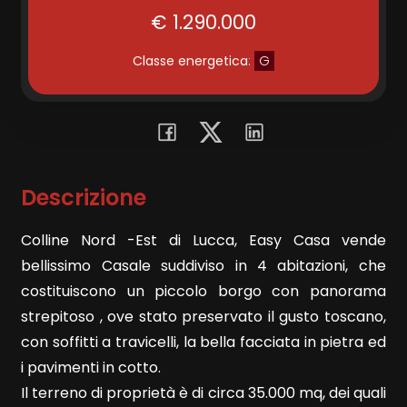
€ 1.290.000
Commerciali
Classe energetica
:
G
Terreni
Prezzo
Descrizione
Colline Nord -Est di Lucca, Easy Casa vende
bellissimo Casale suddiviso in 4 abitazioni, che
costituiscono un piccolo borgo con panorama
strepitoso , ove stato preservato il gusto toscano,
Totale
con soffitti a travicelli, la bella facciata in pietra ed
mq
i pavimenti in cotto.
Il terreno di proprietà è di circa 35.000 mq, dei quali