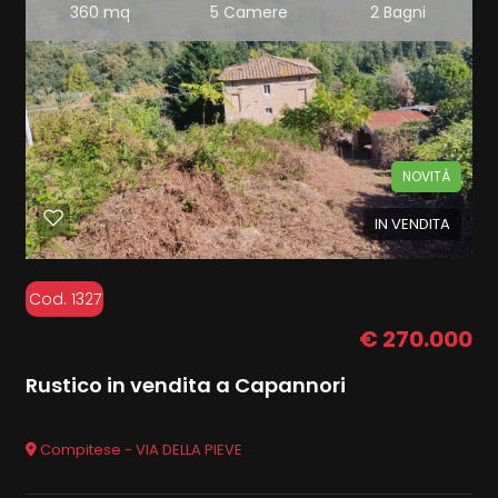
360 mq
5 Camere
2 Bagni
NOVITÀ
IN VENDITA
Cod. 1327
€ 270.000
Rustico in vendita a Capannori
Compitese - VIA DELLA PIEVE