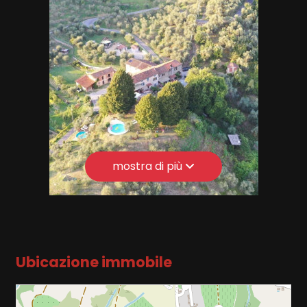
Terrazzo: Presente
Posto auto/Box
Giardino: Privato
Balcone/Terrazzo
Cucina: Abitabile
Arredato: Parzialmente arredato di
Ascensore
cucina
Posizione: Turistica
Arredato
mostra di più
Terrazza
Nuova costruzione
Antenna Tv: Autonoma
Copertura ADSL
Lusso
Cantina
Ubicazione immobile