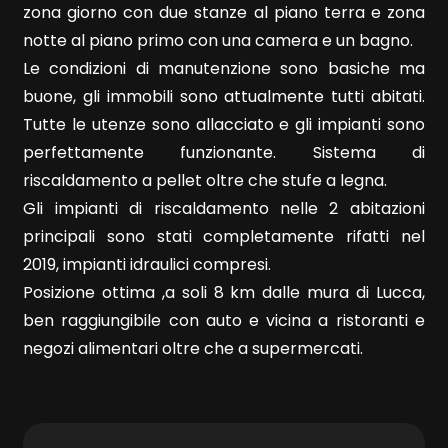
4
zona giorno con due stanze al piano terra e zona
notte al piano primo con una camera e un bagno.
5
Le condizioni di manutenzione sono basiche ma
buone, gli immobili sono attualmente tutti abitati.
5+
Tutte le utenze sono allacciato e gli impianti sono
perfettamente funzionante. Sistema di
riscaldamento a pellet oltre che stufe a legna.
Bagni
Gli impianti di riscaldamento nelle 2 abitazioni
minimi
principali sono stati completamente rifatti nel
2019, impianti idraulici compresi.
Qualsiasi
Posizione ottima ,a soli 8 km dalle mura di Lucca,
ben raggiungibile con auto e vicina a ristoranti e
1
negozi alimentari oltre che a supermercati.
2
3