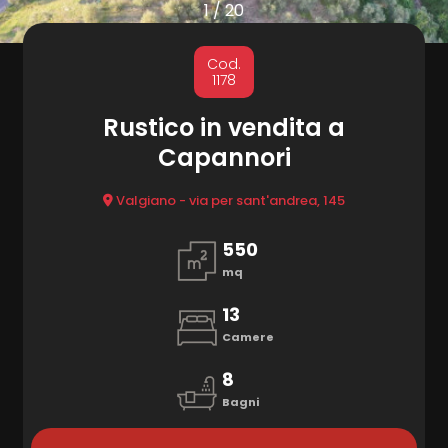
cercare
1
/
20
Provincia
MARKETING
Cod.
1178
CONTATTI
Comune
Rustico in vendita a
Capannori
Valgiano - via per sant'andrea, 145
550
mq
Tipologia
-
13
multiscelta
Camere
8
Qualsiasi
Bagni
Residenziali