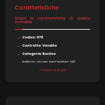
Caratteristiche
4
Scopri le caratteristiche di questo
immobile
5
Codice: 1178
5+
Contratto: Vendita
Categoria: Rustico
Camere
Indirizzo: via per sant'andrea, 145
minime
Comune: Capannori
Qualsiasi
Zona: Valgiano
Totale mq: 550 mq
1
Camere: 13
Bagni: 8
2