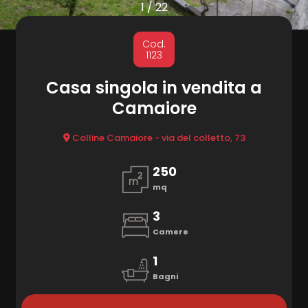
cercare
1
/
22
Provincia
MARKETING
Cod.
1123
CONTATTI
Comune
Casa singola in vendita a
Camaiore
Colline Camaiore - via del colletto, 73
250
mq
Tipologia
-
3
multiscelta
Camere
1
Qualsiasi
Bagni
Residenziali