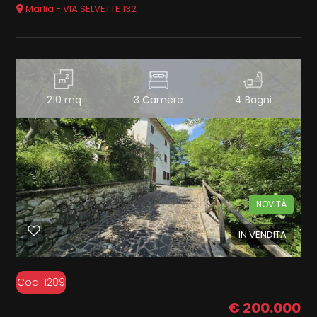
Marlia - VIA SELVETTE 132
210 mq
3 Camere
4 Bagni
NOVITÀ
IN VENDITA
Cod. 1289
€ 200.000