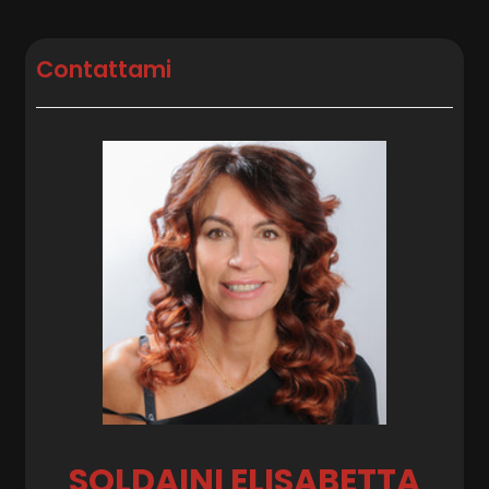
Posto auto/Box
Contattami
Balcone/Terrazzo
Ascensore
Arredato
Nuova costruzione
Lusso
SOLDAINI ELISABETTA