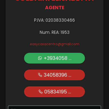
AGENTE
P.IVA: 02038330466
Num. REA: 1953
easycasacentro@gmail.com
+3934058 ...
34058396 ...
05834195 ...