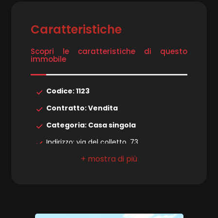
4
Caratteristiche
5
Scopri le caratteristiche di questo
5+
immobile
Codice: 1123
Bagni
minimi
Contratto: Vendita
Categoria: Casa singola
Qualsiasi
Indirizzo: via del colletto, 73
CAP: 55043
1
Comune: Camaiore
2
Zona: Colline Camaiore
Totale mq: 250 mq
3