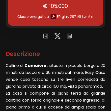
€ 105.000
Commerciali
Classe energetica
:
G
EP glnr
: 287.96 kwh/㎡
Terreni
Prezzo
Descrizione
Colline di
Camaiore
, situata in piccolo borgo a 20
minuti da Lucca e a 30 minuti dal mare, Easy Casa
vende casa toscana su tre livelli corredata da
giardino privato di circa 150 mq, vista panoramica.
Totale
La casa si compone al piano terra da grande
mq
cantina con forno originale e secondo ingresso, al
piano primo a cui si accede da ampia scala con