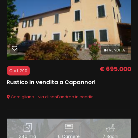
Locali
IN VENDITA
minimi
Qualsiasi
€ 695.000
Cod. 209
Rustico in vendita a Capannori
1
Camigliano - via di sant'andrea in caprile
2
3
340 mq
6 Camere
7 Bagni