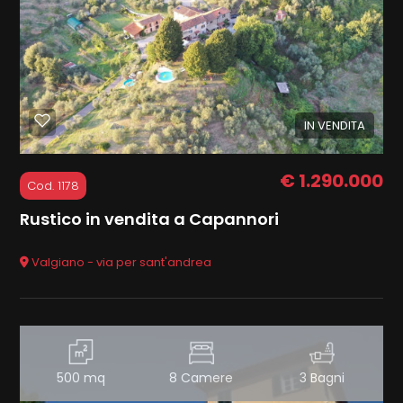
Commerciali
Terreni
IN VENDITA
Prezzo
€ 1.290.000
Cod. 1178
Rustico in vendita a Capannori
Valgiano - via per sant'andrea
Totale
mq
500 mq
8 Camere
3 Bagni