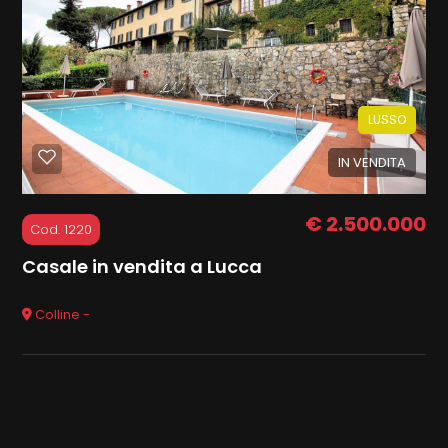
LUSSO
Locali
IN VENDITA
minimi
Qualsiasi
€ 2.500.000
Cod. 1220
Casale in vendita a Lucca
1
Colline -
2
3