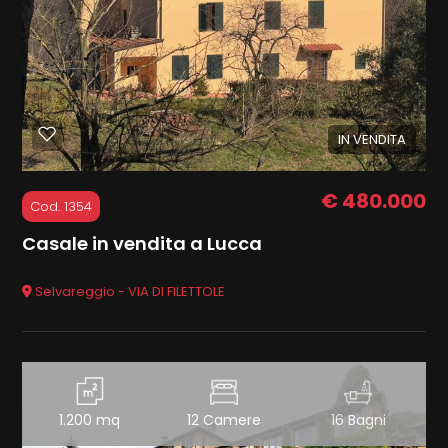
Commerciali
Terreni
IN VENDITA
Prezzo
€ 480.000
Cod. 1354
Casale in vendita a Lucca
Selvareggio - VIA DI FILETTOLE
Totale
mq
1.200 mq
12 Camere
16 Bagni