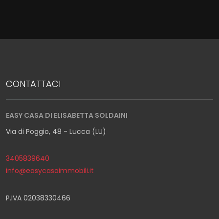
4
5
CONTATTACI
5+
EASY CASA DI ELISABETTA SOLDAINI
Camere
Via di Poggio, 48 - Lucca (LU)
minime
3405839640
Qualsiasi
info@easycasaimmobili.it
1
P.IVA 02038330466
2