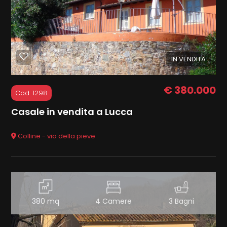
cercare
Lucca
MARKETING
CONTATTI
IN VENDITA
Lucca
€ 380.000
Cod. 1298
Casale in vendita a Lucca
Colline - via della pieve
Tipologia
-
multiscelta
Qualsiasi
380 mq
4 Camere
3 Bagni
Residenziali